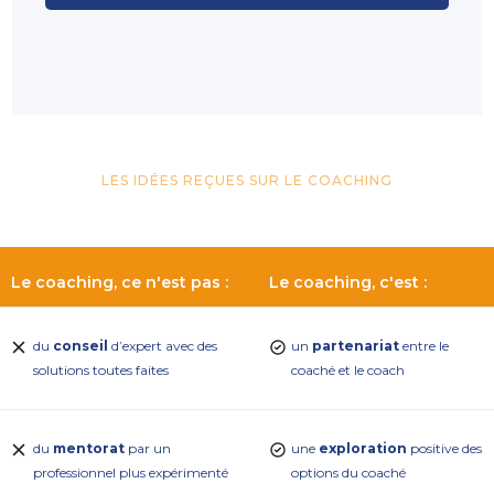
LES IDÉES REÇUES SUR LE COACHING
Le coaching, ce n'est pas :
Le coaching, c'est :
du
conseil
d’expert avec des
un
partenariat
entre le
solutions toutes faites
coaché et le coach
du
mentorat
par un
une
exploration
positive des
professionnel plus expérimenté
options du coaché