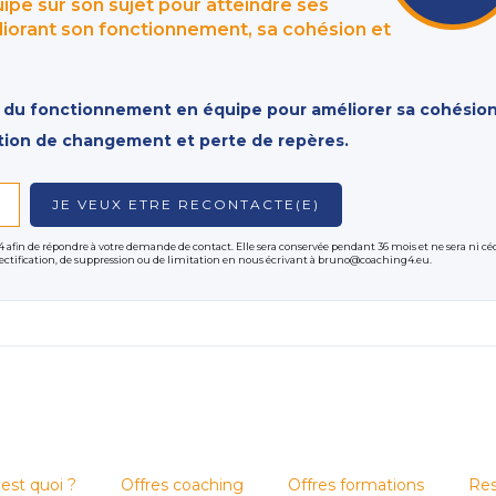
e sur son sujet pour atteindre ses
s les contextes professionnels pour améliorer la dynamique d'équ
liorant son fonctionnement, sa cohésion et
 cadre d’un coaching d’équipe.
 viennent de la théorie de Marston, et permettent de mieux co
s du fonctionnement en équipe pour améliorer sa cohésion
trices dans vos choix et vos actions.
tion de changement et perte de repères.
reux bénéfices à une équipe en entreprise. Voici quelques uns
4 afin de répondre à votre demande de contact. Elle sera conservée pendant 36 mois et ne sera ni cé
 rectification, de suppression ou de limitation en nous écrivant à bruno@coaching4.eu.
 une meilleure communication
e travail en équipe
ilités
nsions non exprimées
ponsabilité
ontinu
'est quoi ?
Offres coaching
Offres formations
Res