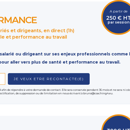
A partir de
ORMANCE
250 € H
par session
iés et dirigeants, en direct (1h)
le et performance au travail
larié ou dirigeant sur ses enjeux professionnels comme le
our aller vers plus de santé et performance au travail.
e offre de coaching individuel en entreprise sur un sujet professi
ntreprise et du coaching interne, je peux vous proposer d’accom
4 afin de répondre à votre demande de contact. Elle sera conservée pendant 36 mois et ne sera ni cé
 rectification, de suppression ou de limitation en nous écrivant à bruno@coaching4.eu.
exemple sur un changement de poste, gestion du stress, gestion 
t d’entreprise, confiance en soi, communication, … ou tout a
prise.
’objet d’un contrat de coaching que je vous présenterai, et qui 
ché et ceux de l’entreprise représentée par le manager du coach