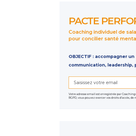
PACTE PERF
Coaching individuel de salar
pour concilier santé menta
OBJECTIF : accompagner un sa
communication, leadership, p
PACTE PERFORMANCE
est un
Avec une forte expérience en e
Votre adresse email est enregistrée par Coaching
RGPD, vous pouvez exercer vos droits d’accès, de
dirigeants de l’entreprise par 
accompagnement d’un changemen
pour vous au sein de votre entre
Tout coaching individuel fait l
en tant que coach, ceux du coa