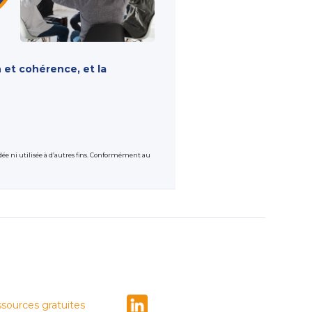
ipe et le développement
mprendre vos
 et cohérence, et la
 des bénéfices possibles
dée ni utilisée à d’autres fins. Conformément au
sources gratuites